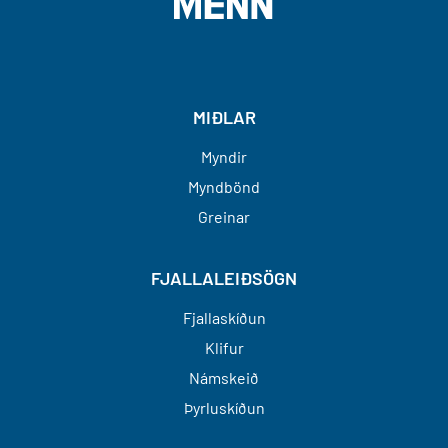
MIÐLAR
Myndir
Myndbönd
Greinar
FJALLALEIÐSÖGN
Fjallaskíðun
Klifur
Námskeið
Þyrluskíðun