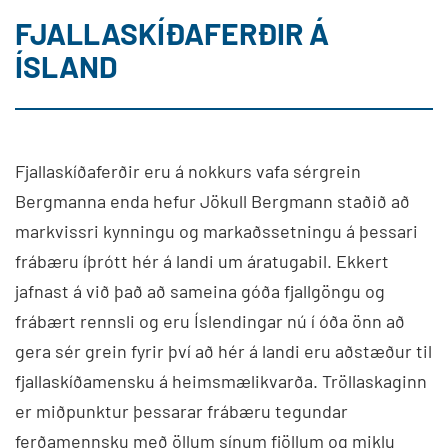
FJALLASKÍÐAFERÐIR Á
ÍSLAND
Fjallaskíðaferðir eru á nokkurs vafa sérgrein
Bergmanna enda hefur Jökull Bergmann staðið að
markvissri kynningu og markaðssetningu á þessari
frábæru íþrótt hér á landi um áratugabil. Ekkert
jafnast á við það að sameina góða fjallgöngu og
frábært rennsli og eru Íslendingar nú í óða önn að
gera sér grein fyrir því að hér á landi eru aðstæður til
fjallaskíðamensku á heimsmælikvarða. Tröllaskaginn
er miðpunktur þessarar frábæru tegundar
ferðamennsku með öllum sínum fjöllum og miklu