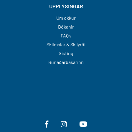
UPPLÝSINGAR
Um okkur
Bókanir
FAQ's
Skilmálar & Skilyrði
Gisting
Búnaðarbasarinn