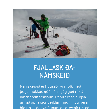
FJALLASKÍÐA-
NÁMSKEIÐ
Námskeiðið er hugsað fyrir fólk með
þegar nokkuð góð eða mjög góð tök á
innanbrautarskíðun. Ef þú ert að hugsa
um að opna sjóndeildarhringinn og færa
þig frá skíðasvæðunum og dreymir um að