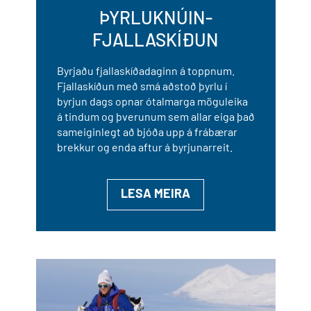
ÞYRLUKNÚIN-
FJALLASKÍÐUN
Byrjaðu fjallaskíðadaginn á toppnum.
Fjallaskíðun með smá aðstoð þyrlu í
byrjun dags opnar ótalmarga möguleika
á tindum og þverunum sem allar eiga það
sameiginlegt að bjóða upp á frábærar
brekkur og enda aftur á byrjunarreit.
LESA MEIRA