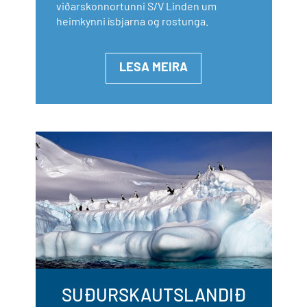
viðarskonnortunni S/V Linden um
heimkynni ísbjarna og rostunga.
LESA MEIRA
SUÐURSKAUTSLANDIÐ