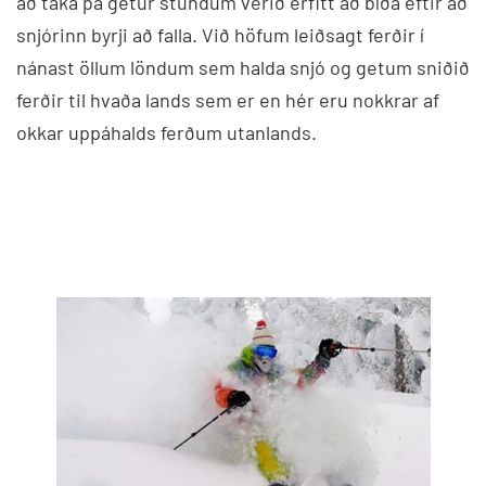
að taka þá getur stundum verið erfitt að bíða eftir að
snjórinn byrji að falla. Við höfum leiðsagt ferðir í
nánast öllum löndum sem halda snjó og getum sniðið
ferðir til hvaða lands sem er en hér eru nokkrar af
okkar uppáhalds ferðum utanlands.