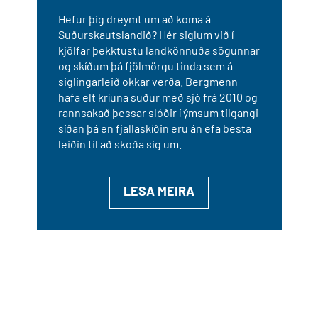
Hefur þig dreymt um að koma á
Suðurskautslandið? Hér siglum við í
kjölfar þekktustu landkönnuða sögunnar
og skíðum þá fjölmörgu tinda sem á
siglingarleið okkar verða. Bergmenn
hafa elt kríuna suður með sjó frá 2010 og
rannsakað þessar slóðir í ýmsum tilgangi
síðan þá en fjallaskíðin eru án efa besta
leiðin til að skoða sig um.
LESA MEIRA