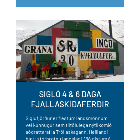
SIGLÓ 4 & 6 DAGA
FJALLASKÍÐAFERÐIR
Siglufjörður er flestum landsmönnum
vel kunnugur sem tiltölulega nýtilkomið
aðdráttarafl á Tröllaskagann. Heillandi
bær í stórbrotnu landslagi. Við gistum á