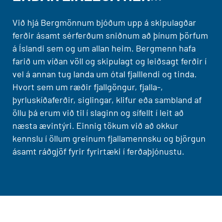
Við hjá Bergmönnum bjóðum upp á skipulagðar
ferðir ásamt sérferðum sniðnum að þínum þörfum
á Íslandi sem og um allan heim. Bergmenn hafa
farið um víðan völl og skipulagt og leiðsagt ferðir í
vel á annan tug landa um ótal fjalllendi og tinda.
Hvort sem um ræðir fjallgöngur, fjalla-,
þyrluskíðaferðir, siglingar, klifur eða sambland af
öllu þá erum við til í slaginn og sífellt í leit að
næsta ævintýri. Einnig tökum við að okkur
kennslu í öllum greinum fjallamennsku og björgun
ásamt ráðgjöf fyrir fyrirtæki í ferðaþjónustu.