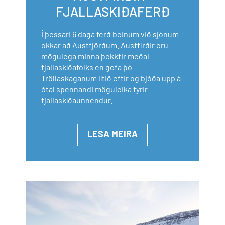
FJALLASKIÐAFERÐ
Í þessari 6 daga ferð beinum við sjónum
okkar að Austfjörðum. Austfirðir eru
mögulega minna þekktir meðal
fjallaskíðafólks en gefa þó
Tröllaskaganum lítið eftir og bjóða upp á
ótal spennandi möguleika fyrir
fjallaskíðaunnendur.
LESA MEIRA