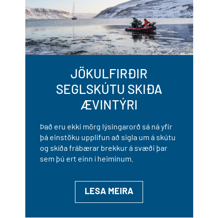
JÖKULFIRÐIR
SEGLSKÚTU SKIÐA
ÆVINTÝRI
Það eru ekki mörg lýsingarorð sá ná yfir
þá einstöku upplifun að sigla um á skútu
og skíða frábærar brekkur á svæði þar
sem þú ert einn í heiminum.
LESA MEIRA