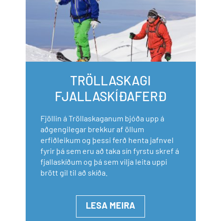
TRÖLLASKAGI
FJALLASKÍÐAFERÐ
Fjöllin á Tröllaskaganum bjóða upp á
aðgengilegar brekkur af öllum
erfiðleikum og þessi ferð henta jafnvel
fyrir þá sem eru að taka sín fyrstu skref á
fjallaskíðum og þá sem vilja leita uppi
brött gil til að skíða.
LESA MEIRA