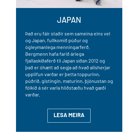
JAPAN
Það eru fáir staðir sem sameina eins vel
og Japan, fullkomið púður og
ógleymanlega menningarferð.
Bergmenn hafa farið árlega
fjallaskíðaferð til Japan síðan 2012 og
það er óhætt að segja að hvað allsherjar
upplifun varðar er þetta toppurinn,
púðrið, gistingin, maturinn, þjónustan og
fólkið á sér varla hliðstæðu hvað gæði
varðar.
LESA MEIRA