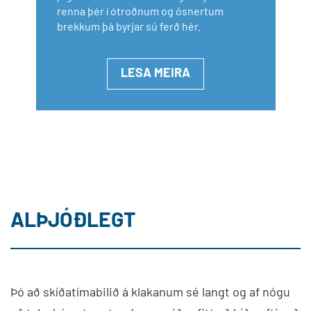
renna þér í ótroðnum og ósnertum
brekkum þá byrjar sú ferð hér.
LESA MEIRA
ALÞJÓÐLEGT
Þó að skíðatímabilið á klakanum sé langt og af nógu