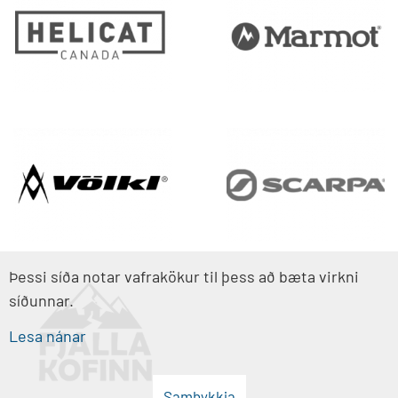
Þessi síða notar vafrakökur til þess að bæta virkni
síðunnar.
Lesa nánar
Samþykkja