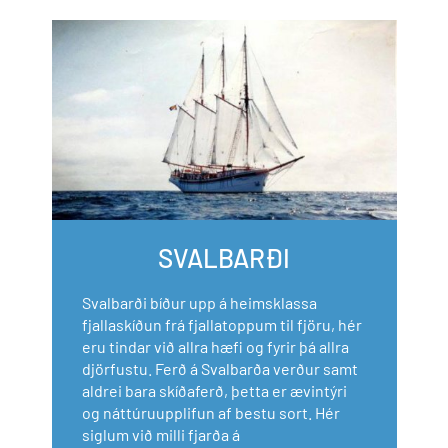
SVALBARÐI
Svalbarði bíður upp á heimsklassa
fjallaskíðun frá fjallatoppum til fjöru, hér
eru tindar við allra hæfi og fyrir þá allra
djörfustu. Ferð á Svalbarða verður samt
aldrei bara skíðaferð, þetta er ævintýri
og náttúruupplifun af bestu sort. Hér
siglum við milli fjarða á