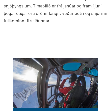
snjóþyngslum. Tímabilið er frá janúar og fram í júní
þegar dagar eru orðnir langir, veður betri og snjórinn
fullkominn til skíðunnar.